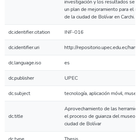
investigación y los resultados se 
un plan de mejoramiento para el m
de la ciudad de Bolívar en Carchi.
dc.identifier.citation
INF-016
dc.identifier.uri
http://repositorio.upec.edu.ec/h
dc.language.iso
es
dc.publisher
UPEC
dc.subject
tecnología, aplicación móvil, museo
Aprovechamiento de las herramien
dc.title
el proceso de guianza del museo p
ciudad de Bolívar
dc.type
Thesis