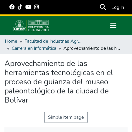
(cur
Log In
Communities & Collections
Home
Facultad de Industrias Agropecuarias y Ciencias Ambientales
All of DSpace
Carrera en Informática
Aprovechamiento de las herramientas tecnológicas en el proceso de guianza del museo paleontológico de la ciudad de Bolívar
Statistics
Aprovechamiento de las
Estadísticas Externas
herramientas tecnológicas en el
Manuales
proceso de guianza del museo
paleontológico de la ciudad de
Bolívar
Simple item page