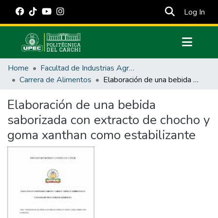
(cur
Log In
Communities & Collections
Home
Facultad de Industrias Agropecuarias y Ciencias Ambientales
All of DSpace
Carrera de Alimentos
Elaboración de una bebida saborizada con extracto de chocho y goma xanthan como estabilizante
Statistics
Elaboración de una bebida
Estadísticas Externas
saborizada con extracto de chocho y
Manuales
goma xanthan como estabilizante