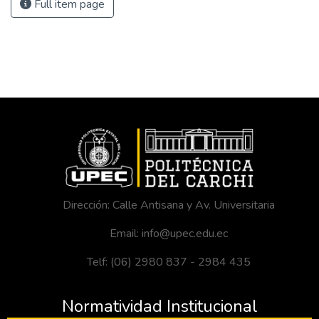
Full item page
Dirección: Calle Antisana y Av. Universitaria
Email: info@upec.edu.ec
Telf: (06) 2980 837 - 2984 435
Normatividad Institucional