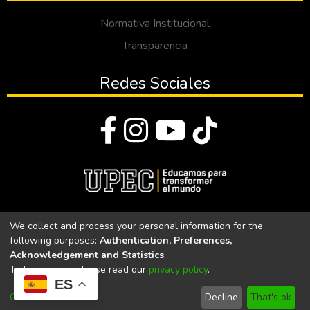
Normativa Institucional
Transparencia
Redes Sociales
© Todos los derechos reservados 2023
We collect and process your personal information for the
following purposes:
Authentication, Preferences,
Universidad Politécnica Estatal del Carchi
Acknowledgement and Statistics
.
To learn more, please read our
privacy policy
.
Universidad Politécnica Estatal del Carchi | Acreditada por el
ES
CACES Resolución N°. 160-SE-33-CACES-2020
Customize
Decline
That's ok