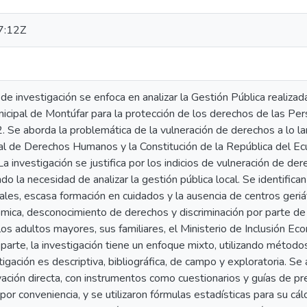
7:12Z
de investigación se enfoca en analizar la Gestión Pública realiz
icipal de Montúfar para la protección de los derechos de las Pe
e aborda la problemática de la vulneración de derechos a lo larg
al de Derechos Humanos y la Constitución de la República del 
La investigación se justifica por los indicios de vulneración de d
do la necesidad de analizar la gestión pública local. Se identific
les, escasa formación en cuidados y la ausencia de centros geriát
ómica, desconocimiento de derechos y discriminación por parte de
 los adultos mayores, sus familiares, el Ministerio de Inclusión Ec
 parte, la investigación tiene un enfoque mixto, utilizando métodos
tigación es descriptiva, bibliográfica, de campo y exploratoria. S
vación directa, con instrumentos como cuestionarios y guías de p
r conveniencia, y se utilizaron fórmulas estadísticas para su cál