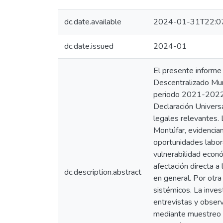
dc.date.available
2024-01-31T22:0
dc.date.issued
2024-01
El presente informe 
Descentralizado Mun
periodo 2021-2022. S
Declaración Univers
legales relevantes. 
Montúfar, evidencian
oportunidades labora
vulnerabilidad econ
afectación directa a
dc.description.abstract
en general. Por otra
sistémicos. La inves
entrevistas y obser
mediante muestreo po