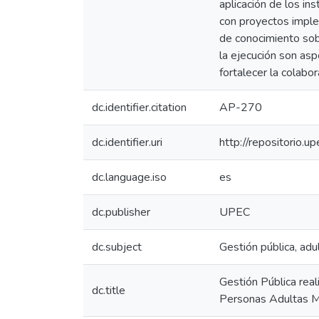
aplicación de los i
con proyectos implem
de conocimiento sobr
la ejecución son asp
fortalecer la colabo
dc.identifier.citation
AP-270
dc.identifier.uri
http://repositorio
dc.language.iso
es
dc.publisher
UPEC
dc.subject
Gestión pública, adu
Gestión Pública rea
dc.title
Personas Adultas 