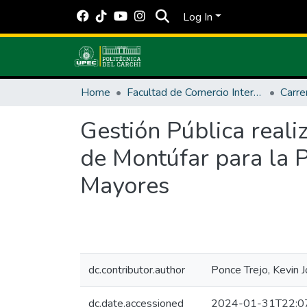
Log In
Home
Facultad de Comercio Internacional, Integración, Administración y Economía Empresarial
Gestión Pública real
de Montúfar para la 
Mayores
dc.contributor.author
Ponce Trejo, Kevin J
dc.date.accessioned
2024-01-31T22:0