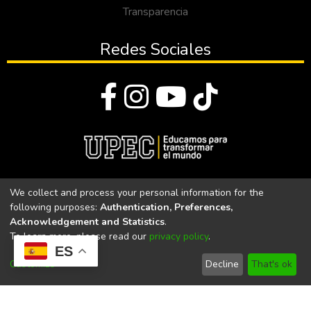
Transparencia
Redes Sociales
© Todos los derechos reservados 2023
We collect and process your personal information for the
following purposes:
Authentication, Preferences,
Universidad Politécnica Estatal del Carchi
Acknowledgement and Statistics
.
To learn more, please read our
privacy policy
.
Universidad Politécnica Estatal del Carchi | Acreditada por el
ES
CACES Resolución N°. 160-SE-33-CACES-2020
Customize
Decline
That's ok