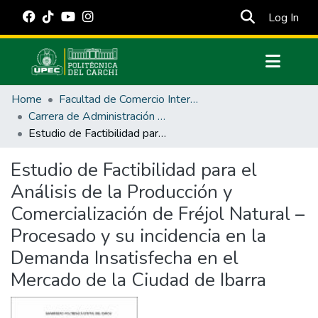
(cur
Log In
Communities & Collections
Home
Facultad de Comercio Internacional, Integración, Administración y Economía Empresarial
All of DSpace
Carrera de Administración de Empresas y Marketing
Estudio de Factibilidad para el Análisis de la Producción y Comercialización de Fréjol Natural – Procesado y su incidencia en la Demanda Insatisfecha en el Mercado de la Ciudad de Ibarra
Statistics
Estadísticas Externas
Estudio de Factibilidad para el
Análisis de la Producción y
Manuales
Comercialización de Fréjol Natural –
Procesado y su incidencia en la
Demanda Insatisfecha en el
Mercado de la Ciudad de Ibarra