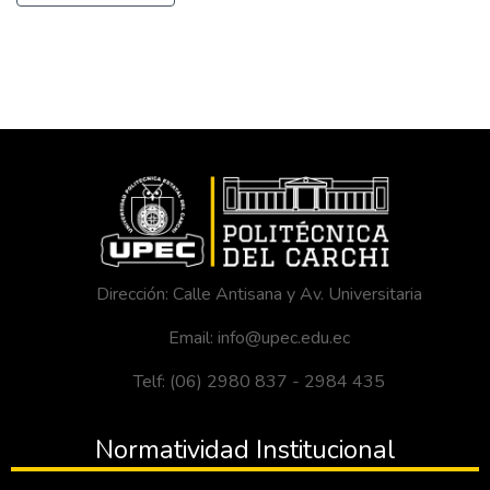
Dirección: Calle Antisana y Av. Universitaria
Email: info@upec.edu.ec
Telf: (06) 2980 837 - 2984 435
Normatividad Institucional