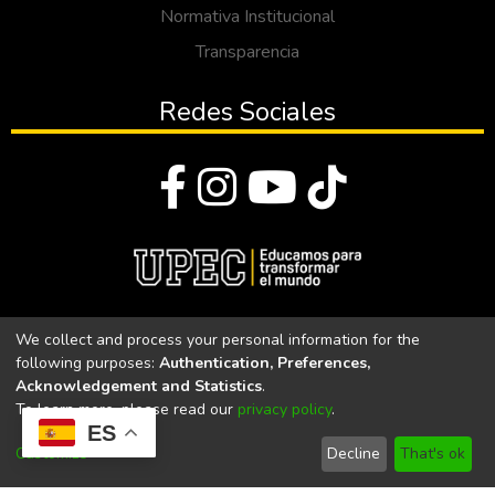
Normativa Institucional
Transparencia
Redes Sociales
© Todos los derechos reservados 2023
We collect and process your personal information for the
following purposes:
Authentication, Preferences,
Universidad Politécnica Estatal del Carchi
Acknowledgement and Statistics
.
To learn more, please read our
privacy policy
.
Universidad Politécnica Estatal del Carchi | Acreditada por el
ES
CACES Resolución N°. 160-SE-33-CACES-2020
Customize
Decline
That's ok