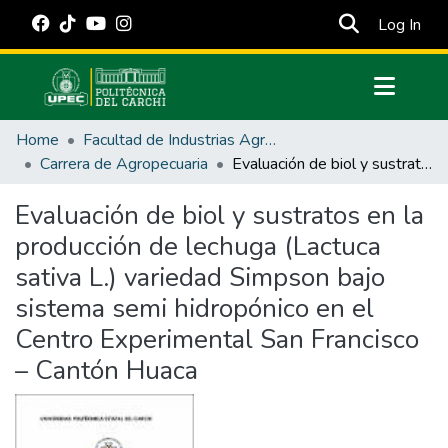
(cur
Log In
Communities & Collections
Home
Facultad de Industrias Agropecuarias y Ciencias Ambientales
All of DSpace
Carrera de Agropecuaria
Evaluación de biol y sustratos en la producción de lechuga (Lactuca sativa L.) variedad Simpson bajo sistema semi hidropónico en el Centro Experimental San Francisco – Cantón Huaca
Statistics
Evaluación de biol y sustratos en la
Estadísticas Externas
producción de lechuga (Lactuca
Manuales
sativa L.) variedad Simpson bajo
sistema semi hidropónico en el
Centro Experimental San Francisco
– Cantón Huaca