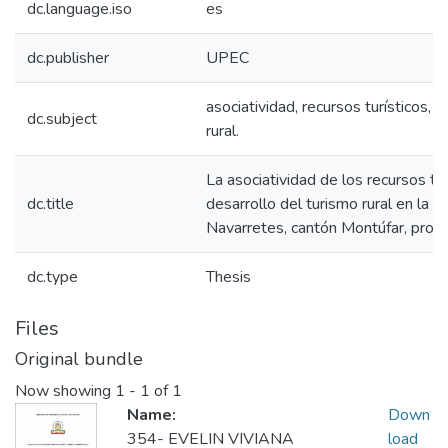
dc.language.iso
es
dc.publisher
UPEC
asociatividad, recursos turísticos, 
dc.subject
rural.
La asociatividad de los recursos tur
dc.title
desarrollo del turismo rural en la p
Navarretes, cantón Montúfar, provin
dc.type
Thesis
Files
Original bundle
Now showing
1 - 1 of 1
Name:
Down
354- EVELIN VIVIANA
load