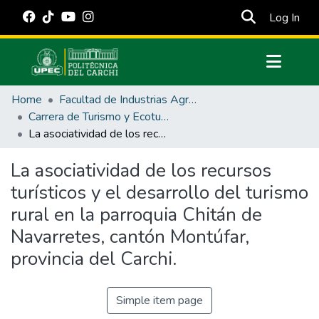
(cur
Log In
Communities & Collections
Home
Facultad de Industrias Agropecuarias y Ciencias Ambientales
All of DSpace
Carrera de Turismo y Ecoturimo
La asociatividad de los recursos turísticos y el desarrollo del turismo rural en la parroquia Chitán de Navarretes, cantón Montúfar, provincia del Carchi.
Statistics
Estadísticas Externas
La asociatividad de los recursos
turísticos y el desarrollo del turismo
Manuales
rural en la parroquia Chitán de
Navarretes, cantón Montúfar,
provincia del Carchi.
Simple item page