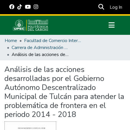
(cur
Log In
Communities & Collections
Home
Facultad de Comercio Internacional, Integración, Administración y Economía Empresarial
All of DSpace
Carrera de Administración Pública
Análisis de las acciones desarrolladas por el Gobierno Autónomo Descentralizado Municipal de Tulcán para atender la problemática de frontera en el periodo 2014 - 2018
Statistics
Estadísticas Externas
Análisis de las acciones
desarrolladas por el Gobierno
Manuales
Autónomo Descentralizado
Municipal de Tulcán para atender la
problemática de frontera en el
periodo 2014 - 2018