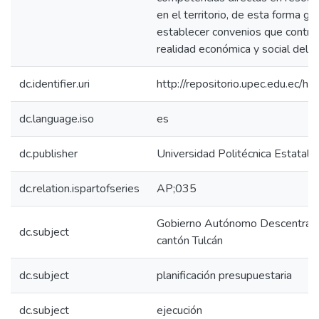
en el territorio, de esta forma g
establecer convenios que contrib
realidad económica y social del c
dc.identifier.uri
http://repositorio.upec.edu.ec
dc.language.iso
es
dc.publisher
Universidad Politécnica Estatal d
dc.relation.ispartofseries
AP;035
Gobierno Autónomo Descentraliz
dc.subject
cantón Tulcán
dc.subject
planificación presupuestaria
dc.subject
ejecución