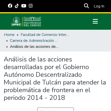
(cur
Log In
Communities & Collections
Home
Facultad de Comercio Internacional, Integración, Administración y Economía Empresarial
All of DSpace
Carrera de Administración Pública
Análisis de las acciones desarrolladas por el Gobierno Autónomo Descentralizado Municipal de Tulcán para atender la problemática de frontera en el periodo 2014 - 2018
Statistics
Estadísticas Externas
Análisis de las acciones
desarrolladas por el Gobierno
Manuales
Autónomo Descentralizado
Municipal de Tulcán para atender la
problemática de frontera en el
periodo 2014 - 2018