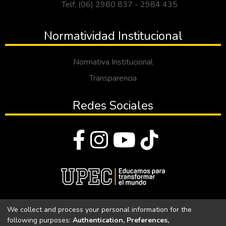
Telf: (06) 2980 837 - 2984 435
Normatividad Institucional
Normativa Institucional
Transparencia
Redes Sociales
© Todos los derechos reservados 2023
We collect and process your personal information for the
following purposes:
Authentication, Preferences,
Universidad Politécnica Estatal del Carchi