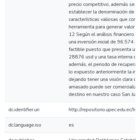
precio competitivo, además se log
establecer la denominación de or
características valiosas que cons
herramienta para generar valor a
12 Según el análisis financiero e
una inversión inicial de 96.574 u
factible puesto que presenta un 
28876 usd y una tasa interna de
además, el periodo de recuperac
lo expuesto anteriormente la inv
dejando tener una visión clara d
amasado puede ser comercializad
destino en nuestro caso San Jua
dc.identifier.uri
http://repositorio.upec.edu.ec
dc.language.iso
es