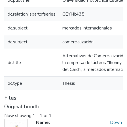
dc.publisher
Universidad Politécnica Estatal d
dc.relation.ispartofseries
CEYNI;435
dc.subject
mercados internacionales
dc.subject
comercialización
Alternativas de Comercializació
dc.title
la empresa de lácteos “Jhonny”, 
del Carchi, a mercados internacio
dc.type
Thesis
Files
Original bundle
Now showing
1 - 1 of 1
Name:
Down