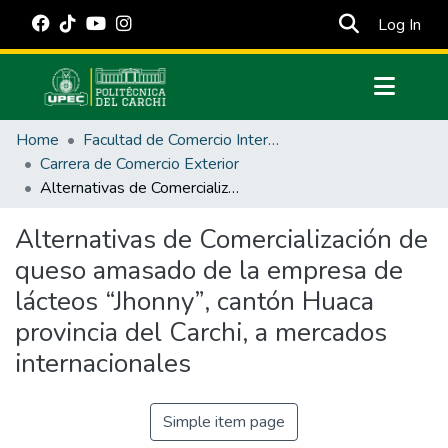
(cur
Log In
Communities & Collections
Home
Facultad de Comercio Internacional, Integración, Administración y Economía Empresarial
All of DSpace
Carrera de Comercio Exterior
Alternativas de Comercialización de queso amasado de la empresa de lácteos “Jhonny”, cantón Huaca provincia del Carchi, a mercados internacionales
Statistics
Estadísticas Externas
Alternativas de Comercialización de
queso amasado de la empresa de
Manuales
lácteos “Jhonny”, cantón Huaca
provincia del Carchi, a mercados
internacionales
Simple item page