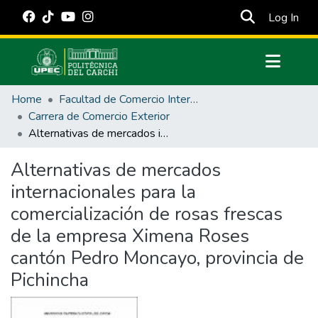
(cur
Log In
Communities & Collections
Home
Facultad de Comercio Internacional, Integración, Administración y Economía Empresarial
All of DSpace
Carrera de Comercio Exterior
Alternativas de mercados internacionales para la comercialización de rosas frescas de la empresa Ximena Roses cantón Pedro Moncayo, provincia de Pichincha
Statistics
Estadísticas Externas
Alternativas de mercados
internacionales para la
Manuales
comercialización de rosas frescas
de la empresa Ximena Roses
cantón Pedro Moncayo, provincia de
Pichincha