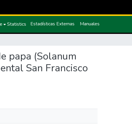
Estadísticas Externas
Manuales
ce
Statistics
 de papa (Solanum
mental San Francisco