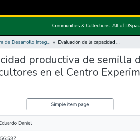
Communities & Collections
All of DSpa
Carrera de Desarrollo Integral Agropecuario
Evaluación de la capacidad productiva de semilla de papa (Solanum tuberosum L.) de agricultores en el Centro Experimental San Francisco de la UPEC
acidad productiva de semilla
cultores en el Centro Experi
Simple item page
 Eduardo Daniel
56:59Z