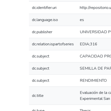
dc.identifier.uri
http://repositor
dc.language.iso
es
dc.publisher
UNIVERSIDAD P
dc.relation.ispartofseries
EDIA;316
dc.subject
CAPACIDAD PR
dc.subject
SEMILLA DE PA
dc.subject
RENDIMIENTO
Evaluación de la 
dc.title
Experimental San
dc.type
Thesis