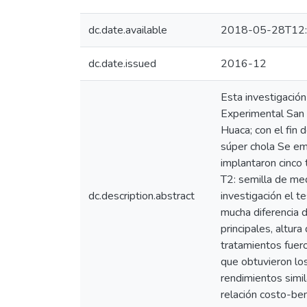
dc.date.available
2018-05-28T12:
dc.date.issued
2016-12
Esta investigación
Experimental San F
Huaca; con el fin 
súper chola Se em
implantaron cinco 
T2: semilla de medi
dc.description.abstract
investigación el t
mucha diferencia d
principales, altur
tratamientos fuero
que obtuvieron lo
rendimientos simil
relación costo-be