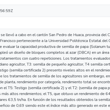
56:59Z
 se llevó a cabo en el cantón San Pedro de Huaca, provincia del Ca
rancisco perteneciente a la Universidad Politécnica Estatal del Ca
de evaluar la capacidad productiva de semilla de papa (Solanum tu
pleó un diseño de bloques completos al azar (DBCA) en un área 
tratamientos con cuatro repeticiones. Los tratamientos evaluados 
ano agricultor, T3: semilla de pequeño agricultor, T4 semilla certi
estigo (semilla certificada 2) presento niveles altos en el rendimie
e los tratamientos de semilla de los agricultores sin embargo, en 
a de planta, rendimiento por categoría, rendimiento total se encont
n el T5: Testigo (semilla certificada 2) y el T2: (semilla de papa 
s más altos rendimientos; el T5, que obtuvo un rendimiento de 64
ares 63,5 tn/ha. En función de los resultados obtenidos la semill
neficio de 0,69 siendo este el índice más alto generado en este 