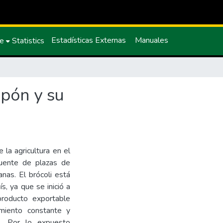
Estadísticas Externas
Manuales
ce
Statistics
apón y su
 la agricultura en el
fuente de plazas de
anas. El brócoli está
s, ya que se inició a
roducto exportable
miento constante y
s. Por lo expuesto