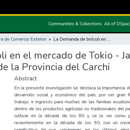
Communities & Collections
All of DSpa
ra de Comercio Exterior
La Demanda de brócoli en el mercado de Tokio - Japón y su Comercialización desde la Provincia del Carchi
i en el mercado de Tokio - J
e la Provincia del Carchi
Abstract
En la presente investigación se destaca la importancia de
desarrollo social y económico del país, por ser gran 
trabajo, e ingresos para muchas de las familias ecuatori
dentro de los productos agrícolas no tradicionales del paí
cultivar en la década de los 80 y se lo vio como p
recientemente en la década de los 90, con un creci
significativo de sus volúmenes en los últimos año