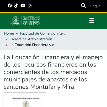
(cur
Log In
Communities & Collections
Home
Facultad de Comercio Internacional, Integración, Administración y Economía Empresarial
All of DSpace
Carrera de Administración de Empresas y Marketing
La Educación Financiera y el manejo de los recursos financieros en los comerciantes de los mercados municipales de abastos de los cantones Montúfar y Mira
Statistics
Estadísticas Externas
La Educación Financiera y el manejo
de los recursos financieros en los
Manuales
comerciantes de los mercados
municipales de abastos de los
cantones Montúfar y Mira