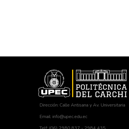
Dirección: Calle Antisana y Av. Universitaria
Email: info@upec.edu.ec
Telf: (06) 2980 837 - 2984 435