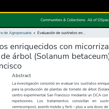
Communities & Collections
All of DSpa
ra de Agropecuaria
Evaluación de sustratos enriquecidos con micorrizas para la producción de plantas de tomate de árbol (Solanum betaceum) en el centro experimental San Francisco
os enriquecidos con micorriza
 de árbol (Solanum betaceum)
ncisco
Abstract
La investigación consistió en evaluar los sustratos enriqu
para la producción de plantas de tomate de árbol (Sol
centro experimental San Francisco mediante un DCA con
repeticiones. Los tratamientos consistían en sus
vermicompost, aserrín molido y ferti – plus a una dosis d