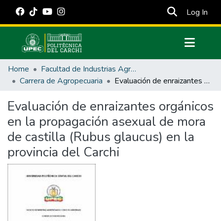
(cur
Log In
Communities & Collections
Home
Facultad de Industrias Agropecuarias y Ciencias Ambientales
All of DSpace
Carrera de Agropecuaria
Evaluación de enraizantes orgánicos en la propagación asexual de mora de castilla (Rubus glaucus) en la provincia del Carchi
Statistics
Evaluación de enraizantes orgánicos
Estadísticas Externas
en la propagación asexual de mora
Manuales
de castilla (Rubus glaucus) en la
provincia del Carchi