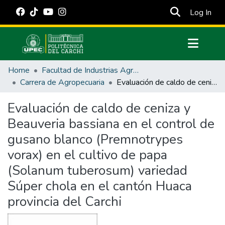
(cur
Log In
Communities & Collections
Home
Facultad de Industrias Agropecuarias y Ciencias Ambientales
All of DSpace
Carrera de Agropecuaria
Evaluación de caldo de ceniza y Beauveria bassiana en el control de gusano blanco (Premnotrypes vorax) en el cultivo de papa (Solanum tuberosum) variedad Súper chola en el cantón Huaca provincia del Carchi
Statistics
Evaluación de caldo de ceniza y
Estadísticas Externas
Beauveria bassiana en el control de
Manuales
gusano blanco (Premnotrypes
vorax) en el cultivo de papa
(Solanum tuberosum) variedad
Súper chola en el cantón Huaca
provincia del Carchi