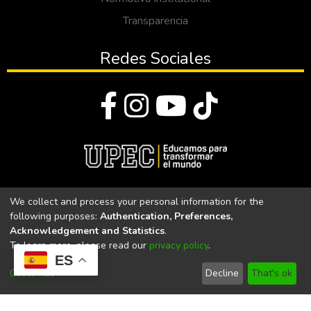
Transparencia
Redes Sociales
© Todos los derechos reservados 2023
We collect and process your personal information for the
following purposes:
Authentication, Preferences,
Universidad Politécnica Estatal del Carchi
Acknowledgement and Statistics
.
To learn more, please read our
privacy policy
.
Universidad Politécnica Estatal del Carchi | Acreditada por el
ES
CACES Resolución N°. 160-SE-33-CACES-2020
Customize
Decline
That's ok