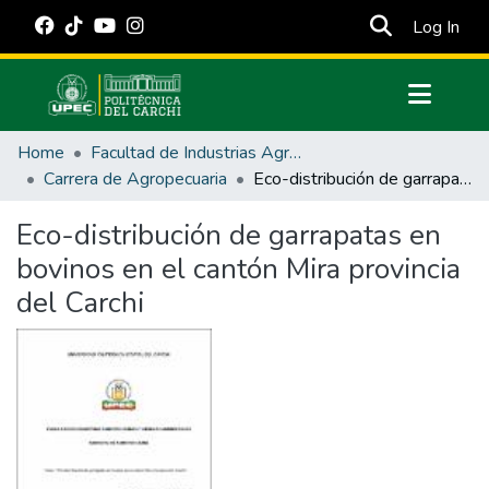
(cur
Log In
Communities & Collections
Home
Facultad de Industrias Agropecuarias y Ciencias Ambientales
All of DSpace
Carrera de Agropecuaria
Eco-distribución de garrapatas en bovinos en el cantón Mira provincia del Carchi
Statistics
Eco-distribución de garrapatas en
Estadísticas Externas
bovinos en el cantón Mira provincia
Manuales
del Carchi