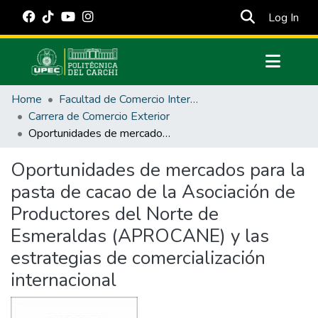
(cur
Log In
Communities & Collections
Home
Facultad de Comercio Internacional, Integración, Administración y Economía Empresarial
All of DSpace
Carrera de Comercio Exterior
Oportunidades de mercados para la pasta de cacao de la Asociación de Productores del Norte de Esmeraldas (APROCANE) y las estrategias de comercialización internacional
Statistics
Estadísticas Externas
Oportunidades de mercados para la
pasta de cacao de la Asociación de
Manuales
Productores del Norte de
Esmeraldas (APROCANE) y las
estrategias de comercialización
internacional