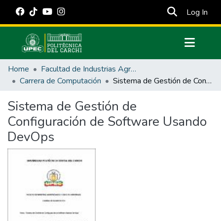
(cur
Log In
Communities & Collections
Home
Facultad de Industrias Agropecuarias y Ciencias Ambientales
All of DSpace
Carrera de Computación
Sistema de Gestión de Configuración de Software Usando DevOps
Statistics
Sistema de Gestión de
Estadísticas Externas
Configuración de Software Usando
Manuales
DevOps