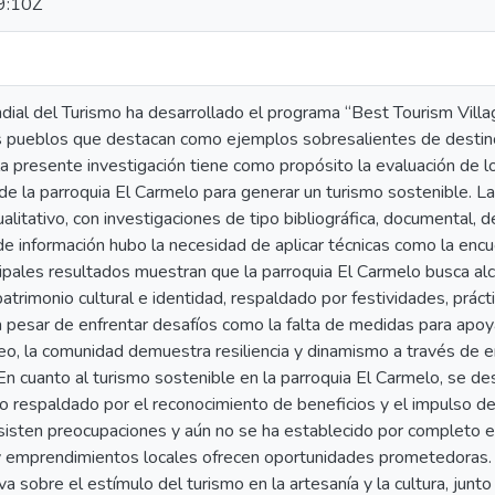
9:10Z
dial del Turismo ha desarrollado el programa “Best Tourism Vil
s pueblos que destacan como ejemplos sobresalientes de destinos
la presente investigación tiene como propósito la evaluación de l
de la parroquia El Carmelo para generar un turismo sostenible. 
litativo, con investigaciones de tipo bibliográfica, documental, d
 de información hubo la necesidad de aplicar técnicas como la encu
cipales resultados muestran que la parroquia El Carmelo busca alc
atrimonio cultural e identidad, respaldado por festividades, práct
a pesar de enfrentar desafíos como la falta de medidas para apoyar
o, la comunidad demuestra resiliencia y dinamismo a través de 
. En cuanto al turismo sostenible en la parroquia El Carmelo, se d
o respaldado por el reconocimiento de beneficios y el impulso d
isten preocupaciones y aún no se ha establecido por completo e
 y emprendimientos locales ofrecen oportunidades prometedoras. E
va sobre el estímulo del turismo en la artesanía y la cultura, jun