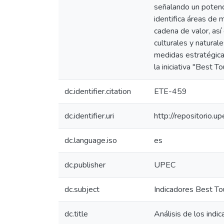
señalando un potenci
identifica áreas de m
cadena de valor, así
culturales y natura
medidas estratégicas
la iniciativa "Best
dc.identifier.citation
ETE-459
dc.identifier.uri
http://repositorio
dc.language.iso
es
dc.publisher
UPEC
dc.subject
Indicadores Best T
dc.title
Análisis de los indi