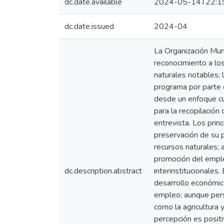
dc.date.available
2024-05-14T22:1
dc.date.issued
2024-04
La Organización Mun
reconocimiento a lo
naturales notables; 
programa por parte 
desde un enfoque cua
para la recopilación
entrevista. Los prin
preservación de su p
recursos naturales; 
promoción del emple
dc.description.abstract
interinstitucionales
desarrollo económic
empleo; aunque pers
como la agricultura
percepción es positi