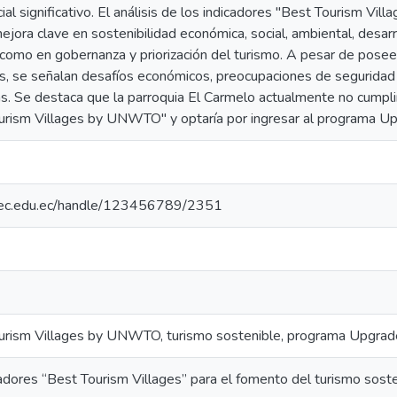
al significativo. El análisis de los indicadores "Best Tourism Vill
ejora clave en sostenibilidad económica, social, ambiental, desarro
 como en gobernanza y priorización del turismo. A pesar de posee
les, se señalan desafíos económicos, preocupaciones de segurida
. Se destaca que la parroquia El Carmelo actualmente no cumplirí
 Tourism Villages by UNWTO" y optaría por ingresar al programa U
.upec.edu.ec/handle/123456789/2351
ourism Villages by UNWTO, turismo sostenible, programa Upgrad
cadores “Best Tourism Villages” para el fomento del turismo soste