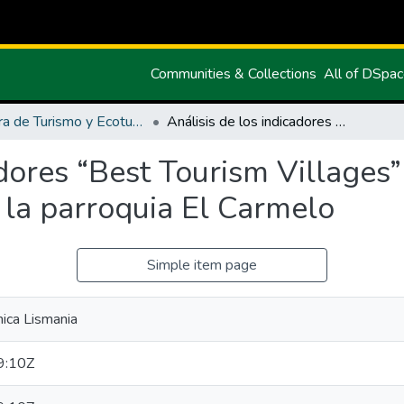
Communities & Collections
All of DSpa
Carrera de Turismo y Ecoturimo
Análisis de los indicadores “Best Tourism Villages” para el fomento del turismo sostenible en la parroquia El Carmelo
adores “Best Tourism Villages
 la parroquia El Carmelo
Simple item page
nica Lismania
9:10Z