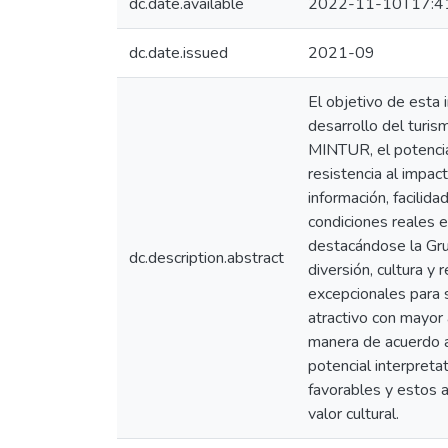
dc.date.available
2022-11-10T17:4
dc.date.issued
2021-09
El objetivo de esta i
desarrollo del turis
MINTUR, el potencial
resistencia al impact
información, facilida
condiciones reales e
destacándose la Gru
dc.description.abstract
diversión, cultura y
excepcionales para s
atractivo con mayor 
manera de acuerdo a 
potencial interpreta
favorables y estos a
valor cultural.