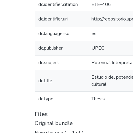
dc.identifier.citation
ETE-406
dc.identifier.uri
http://repositorio
dc.language.iso
es
dc.publisher
UPEC
dc.subject
Potencial Interpretat
Estudio del potencia
dc.title
cultural
dc.type
Thesis
Files
Original bundle
Now showing
1 - 1 of 1