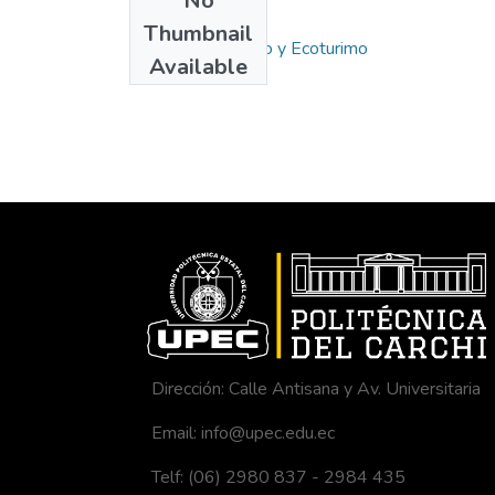
No
Collections
Thumbnail
Carrera de Turismo y Ecoturimo
Available
Dirección: Calle Antisana y Av. Universitaria
Email: info@upec.edu.ec
Telf: (06) 2980 837 - 2984 435