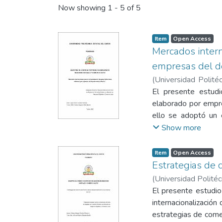
Recent Submissions
Now showing
1 - 5 of 5
Item
Open Access
Mercados intern
empresas del d
(
Universidad Politéc
Enrique
El presente estudi
;
Realpe Delg
elaborado por empre
ello se adoptó un 
exterior, trabajo 
Show more
resultados evidenc
empresarial, asimi
Item
Open Access
favorables, déficit 
Estrategias de 
estrategias de int
(
Universidad Politécn
segmentación de mer
Rosales Bonilla, W
El presente estudio
con indicadores de 
internacionalizació
siempre y cuando s
estrategias de comer