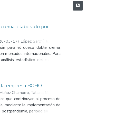
 crema, elaborado por
26-03-17
)
López Sarchí, Jonattan
ción para el queso doble crema,
en mercados internacionales. Para
nálisis estadístico del comercio
 gerente del clúster lácteo. Los
en certificaciones y atomización
das de condiciones arancelarias
tir de estos hallazgos, se formulan
de la empresa BOHO
, acompañadas de estrategias de
Muñoz Chamorro, Tatiana Margoth
;
, integradas en un plan por fases
ico que contribuyan al proceso de
oble crema de Nariño es factible,
da, mediante la implementación de
 de consorcios exportadores y se
io postpandemia, periodo en el cual