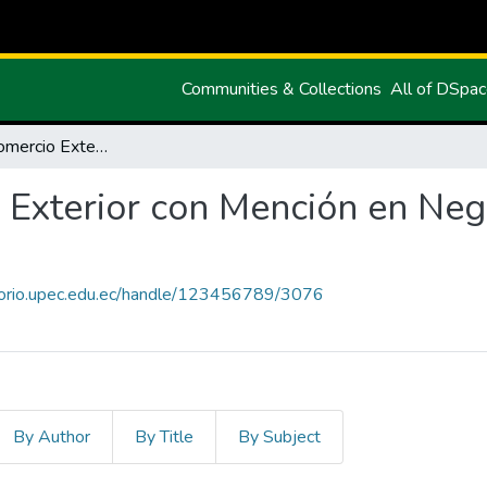
Communities & Collections
All of DSpa
Maestría en Comercio Exterior con Mención en Negocios Digitales y Comercio Justo
 Exterior con Mención en Nego
itorio.upec.edu.ec/handle/123456789/3076
By Author
By Title
By Subject