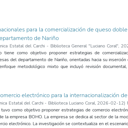
acionales para la comercialización de queso doble
epartamento de Nariño
nica Estatal del Carchi - Biblioteca General "Luciano Coral"
,
20
o tiene como objetivo proponer estrategias de comercializa
ado, Ofelia Beatriz
sas del departamento de Nariño, orientadas hacia su inserción 
enfoque metodológico mixto que incluyó revisión documental, a
de campo mediante encuestas a productores y una entrevista al
ian una oferta con capacidades crecientes, pero con brechas 
smo, se confirma oportunidades en el mercado chileno deriva
de abastecimiento interno y acuerdos comerciales vigentes. A par
comercio electrónico para la internacionalización 
ernacionalización basadas en la asociatividad empresarial
ica Estatal del Carchi - Biblioteca Luciano Coral
,
2026-02-12
)
cado, estrategias de producto, precio, distribución y promoción
ilman Roberto
 tuvo como objetivo proponer estrategias de comercio electrón
desempeño; En conclusión, la internacionalización del queso d
n de la empresa BOHO. La empresa se dedica al sector de la mo
e cierren las brechas de calidad, se fomente la conformación
cio electrónico. La investigación se contextualiza en el escenar