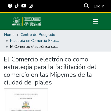
(cur
Log In
Communities & Collections
Home
Centro de Posgrado
All of DSpace
Maestría en Comercio Exterior con Mención en Negocios Digitales y Comercio Justo
El Comercio electrónico como estrategia para la facilitación del comercio en las Mipymes de la ciudad de Ipiales
Statistics
Estadísticas Externas
El Comercio electrónico como
estrategia para la facilitación del
Manuales
comercio en las Mipymes de la
ciudad de Ipiales