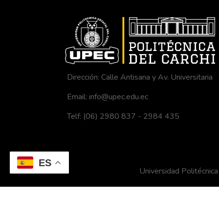
Dirección: Calle Antisana y Av. Universitaria
Email: info@upec.edu.ec
Telf: (06) 2980 837 - 2984 435
ES
Universidad Politécni