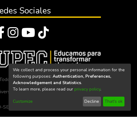
edes Sociales
We collect and process your personal information for the
following purposes:
Authentication, Preferences,
Todos los derechos reservados 2023
Acknowledgement and Statistics
.
To learn more, please read our
privacy policy
.
iversidad Politécnica Estatal del Carchi
Customize
Decline
That's ok
. 160-SE-33-CACES-2020