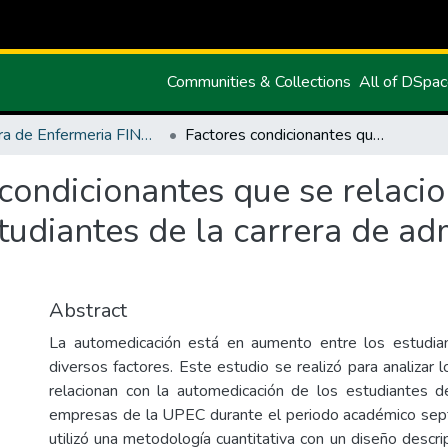
Communities & Collections
All of DSpa
Carrera de Enfermeria FINAL
Factores condicionantes que se relacionan con la automedicación en estudiantes de la carrera de administración de empresas de la UPEC
condicionantes que se relacio
udiantes de la carrera de ad
C
Abstract
La automedicación está en aumento entre los estudiant
diversos factores. Este estudio se realizó para analizar 
relacionan con la automedicación de los estudiantes de
empresas de la UPEC durante el periodo académico se
utilizó una metodología cuantitativa con un diseño descri