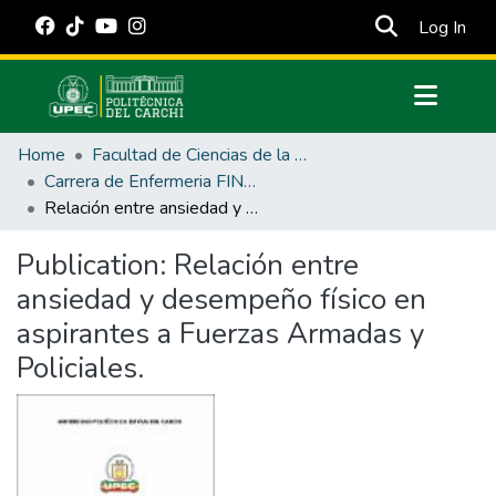
(cur
Log In
Communities & Collections
Home
Facultad de Ciencias de la Salud y Educación
All of DSpace
Carrera de Enfermeria FINAL
Relación entre ansiedad y desempeño físico en aspirantes a Fuerzas Armadas y Policiales.
Statistics
Estadísticas Externas
Publication:
Relación entre
ansiedad y desempeño físico en
Manuales
aspirantes a Fuerzas Armadas y
Policiales.