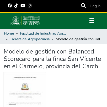
(cur
Log In
Communities & Collections
Home
Facultad de Industrias Agropecuarias y Ciencias Ambientales
All of DSpace
Carrera de Agropecuaria
Modelo de gestión con Balanced Scorecard para la finca San Vicente en el Carmelo, provincia del Carchi
Statistics
Modelo de gestión con Balanced
Estadísticas Externas
Scorecard para la finca San Vicente
Manuales
en el Carmelo, provincia del Carchi