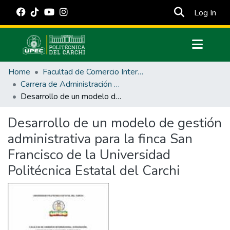
(cur
Log In
Communities & Collections
Home
Facultad de Comercio Internacional, Integración, Administración y Economía Empresarial
All of DSpace
Carrera de Administración de Empresas y Marketing
Desarrollo de un modelo de gestión administrativa para la finca San Francisco de la Universidad Politécnica Estatal del Carchi
Statistics
Estadísticas Externas
Desarrollo de un modelo de gestión
administrativa para la finca San
Manuales
Francisco de la Universidad
Politécnica Estatal del Carchi