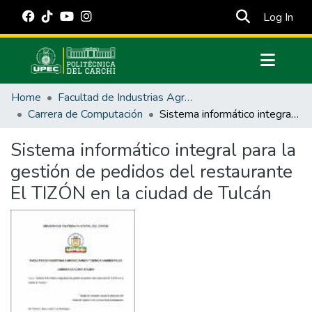
(cur
Log In
Communities & Collections
Home
Facultad de Industrias Agropecuarias y Ciencias Ambientales
All of DSpace
Carrera de Computación
Sistema informático integral para la gestión de pedidos del restaurante El TIZÓN en la ciudad de Tulcán
Statistics
Sistema informático integral para la
Estadísticas Externas
gestión de pedidos del restaurante
Manuales
El TIZÓN en la ciudad de Tulcán