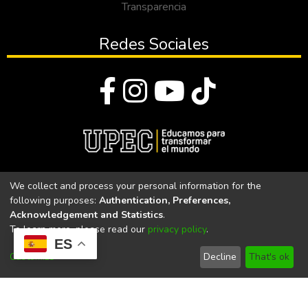
Transparencia
Redes Sociales
© Todos los derechos reservados 2023
We collect and process your personal information for the
following purposes:
Authentication, Preferences,
Universidad Politécnica Estatal del Carchi
Acknowledgement and Statistics
.
To learn more, please read our
privacy policy
.
Universidad Politécnica Estatal del Carchi | Acreditada por el
ES
CACES Resolución N°. 160-SE-33-CACES-2020
Customize
Decline
That's ok