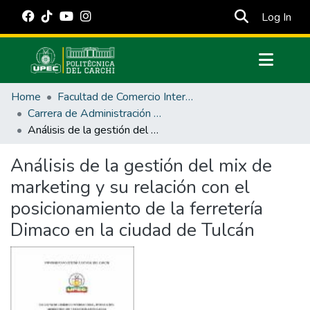
(cur
Log In
Communities & Collections
Home
Facultad de Comercio Internacional, Integración, Administración y Economía Empresarial
All of DSpace
Carrera de Administración de Empresas y Marketing
Análisis de la gestión del mix de marketing y su relación con el posicionamiento de la ferretería Dimaco en la ciudad de Tulcán
Statistics
Estadísticas Externas
Análisis de la gestión del mix de
marketing y su relación con el
Manuales
posicionamiento de la ferretería
Dimaco en la ciudad de Tulcán