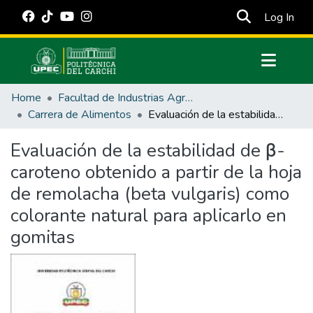
(cur
Log In
Communities & Collections
Home
Facultad de Industrias Agropecuarias y Ciencias Ambientales
All of DSpace
Carrera de Alimentos
Evaluación de la estabilidad de β-caroteno obtenido a partir de la hoja de remolacha (beta vulgaris) como colorante natural para aplicarlo en gomitas
Statistics
Evaluación de la estabilidad de β-
Estadísticas Externas
caroteno obtenido a partir de la hoja
Manuales
de remolacha (beta vulgaris) como
colorante natural para aplicarlo en
gomitas