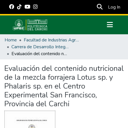
(cur
Log In
Communities & Collections
Home
Facultad de Industrias Agropecuarias y Ciencias Ambientales
All of DSpace
Carrera de Desarrollo Integral Agropecuario
Evaluación del contenido nutricional de la mezcla forrajera Lotus sp. y Phalaris sp. en el Centro Experimental San Francisco, Provincia del Carchi
Statistics
Estadísticas Externas
Evaluación del contenido nutricional
de la mezcla forrajera Lotus sp. y
Manuales
Phalaris sp. en el Centro
Experimental San Francisco,
Provincia del Carchi