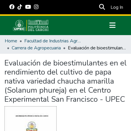
(cur
Log In
Communities & Collections
Home
Facultad de Industrias Agropecuarias y Ciencias Ambientales
All of DSpace
Carrera de Agropecuaria
Evaluación de bioestimulantes en el rendimiento del cultivo de papa nativa variedad chaucha amarilla (Solanum phureja) en el Centro Experimental San Francisco - UPEC
Statistics
Evaluación de bioestimulantes en el
Estadísticas Externas
rendimiento del cultivo de papa
Manuales
nativa variedad chaucha amarilla
(Solanum phureja) en el Centro
Experimental San Francisco - UPEC