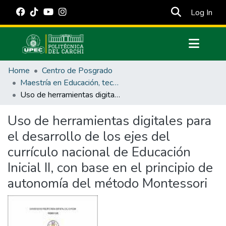
(cur
Log In
Communities & Collections
Home
Centro de Posgrado
All of DSpace
Maestría en Educación, tecnología e innovación.
Uso de herramientas digitales para el desarrollo de los ejes del currículo nacional de Educación Inicial II, con base en el principio de autonomía del método Montessori
Statistics
Estadísticas Externas
Uso de herramientas digitales para
el desarrollo de los ejes del
Manuales
currículo nacional de Educación
Inicial II, con base en el principio de
autonomía del método Montessori