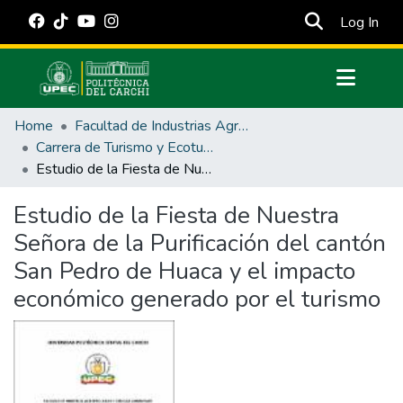
(cur
Log In
Communities & Collections
Home
Facultad de Industrias Agropecuarias y Ciencias Ambientales
All of DSpace
Carrera de Turismo y Ecoturimo
Estudio de la Fiesta de Nuestra Señora de la Purificación del cantón San Pedro de Huaca y el impacto económico generado por el turismo
Statistics
Estadísticas Externas
Estudio de la Fiesta de Nuestra
Señora de la Purificación del cantón
Manuales
San Pedro de Huaca y el impacto
económico generado por el turismo