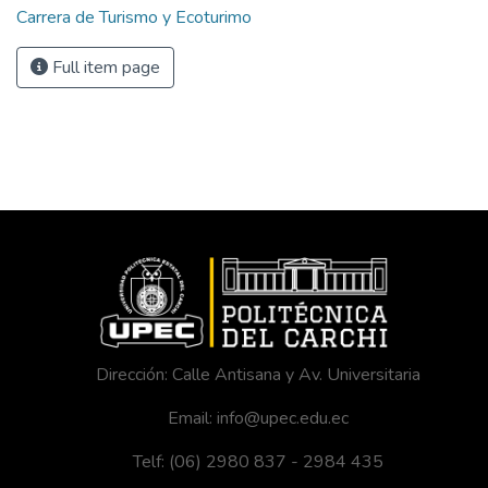
Carrera de Turismo y Ecoturimo
Full item page
Dirección: Calle Antisana y Av. Universitaria
Email: info@upec.edu.ec
Telf: (06) 2980 837 - 2984 435