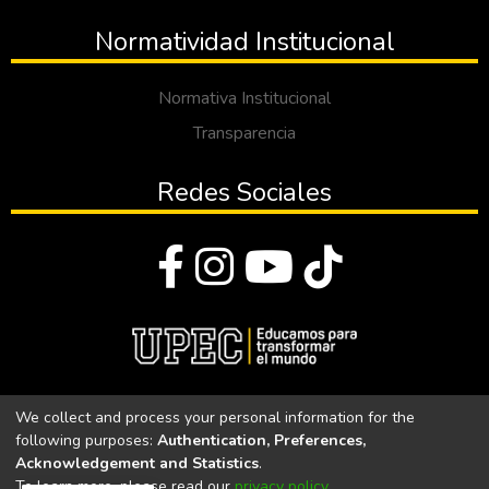
Normatividad Institucional
Normativa Institucional
Transparencia
Redes Sociales
© Todos los derechos reservados 2023
We collect and process your personal information for the
following purposes:
Authentication, Preferences,
Universidad Politécnica Estatal del Carchi
Acknowledgement and Statistics
.
To learn more, please read our
privacy policy
.