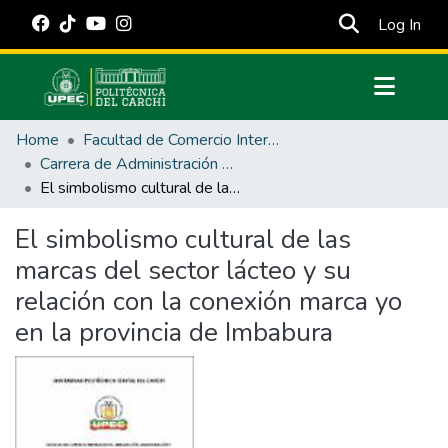
(cur
Log In
Communities & Collections
Home
Facultad de Comercio Internacional, Integración, Administración y Economía Empresarial
All of DSpace
Carrera de Administración de Empresas y Marketing
El simbolismo cultural de las marcas del sector lácteo y su relación con la conexión marca yo en la provincia de Imbabura
Statistics
Estadísticas Externas
El simbolismo cultural de las
marcas del sector lácteo y su
Manuales
relación con la conexión marca yo
en la provincia de Imbabura