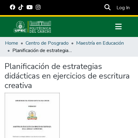
(cur
Log In
Communities & Collections
Home
Centro de Posgrado
Maestría en Educación
All of DSpace
Planificación de estrategias didácticas en ejercicios de escritura creativa
Statistics
Planificación de estrategias
Estadísticas Externas
didácticas en ejercicios de escritura
Manuales
creativa