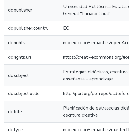
Universidad Politécnica Estatal de
dc.publisher
General "Luciano Coral"
dc.publisher.country
EC
dc.rights
info:eu-repo/semantics/openAcce
dc.rights.uri
https://creativecommons.org/licen
Estrategias didácticas, escritura cr
dc.subject
enseñanza – aprendizaje
dc.subject.ocde
http://purl.org/pe-repo/ocde/ford
Planificación de estrategias didáct
dc.title
escritura creativa
dc.type
info:eu-repo/semantics/masterThe