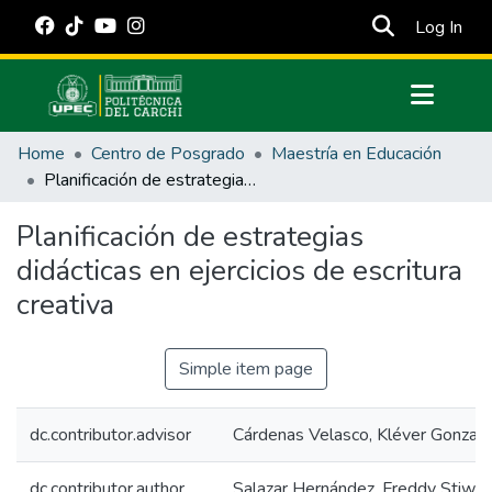
(cur
Log In
Communities & Collections
Home
Centro de Posgrado
Maestría en Educación
All of DSpace
Planificación de estrategias didácticas en ejercicios de escritura creativa
Statistics
Planificación de estrategias
Estadísticas Externas
didácticas en ejercicios de escritura
Manuales
creativa
Simple item page
dc.contributor.advisor
Cárdenas Velasco, Kléver Gonzalo
dc.contributor.author
Salazar Hernández, Freddy Stiwar