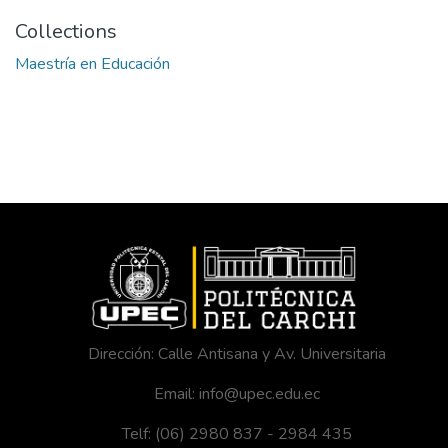
Collections
Maestría en Educación
Dirección: Calle Antisana y Av. Universitaria
Email: info@upec.edu.ec
Telf: (06) 2980 837 - 2984 435