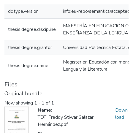
dc.type.version
info:eu-repo/semantics/acceptedV
MAESTRÍA EN EDUCACIÓN CO
thesis.degree.discipline
ENSEÑANZA DE LA LENGUA Y
thesis.degree.grantor
Universidad Politécnica Estatal de
Magíster en Educación con menció
thesis.degree.name
Lengua y la Literatura
Files
Original bundle
Now showing
1 - 1 of 1
Name:
Down
TDT_Freddy Stiwar Salazar
load
Hernández.pdf