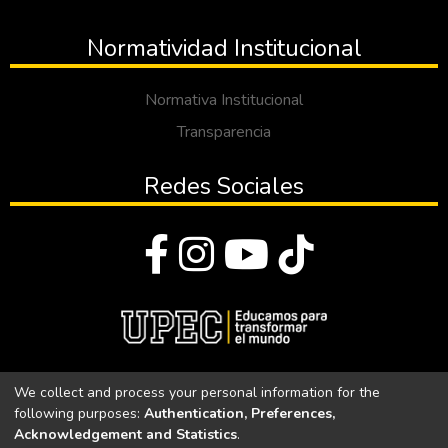
Normatividad Institucional
Normativa Institucional
Transparencia
Redes Sociales
© Todos los derechos reservados 2023
We collect and process your personal information for the
following purposes:
Authentication, Preferences,
Universidad Politécnica Estatal del Carchi
Acknowledgement and Statistics
.