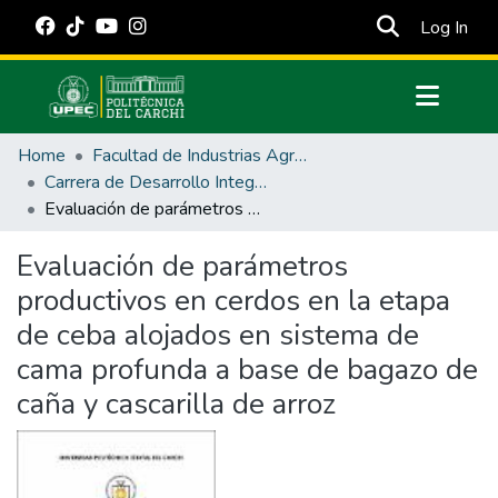
(cur
Log In
Communities & Collections
Home
Facultad de Industrias Agropecuarias y Ciencias Ambientales
All of DSpace
Carrera de Desarrollo Integral Agropecuario
Evaluación de parámetros productivos en cerdos en la etapa de ceba alojados en sistema de cama profunda a base de bagazo de caña y cascarilla de arroz
Statistics
Estadísticas Externas
Evaluación de parámetros
productivos en cerdos en la etapa
Manuales
de ceba alojados en sistema de
cama profunda a base de bagazo de
caña y cascarilla de arroz