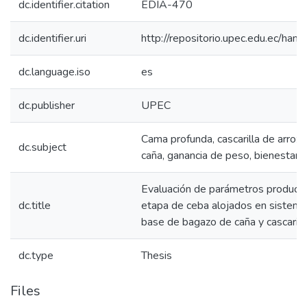
dc.identifier.citation
EDIA-470
dc.identifier.uri
http://repositorio.upec.edu.ec/h
dc.language.iso
es
dc.publisher
UPEC
Cama profunda, cascarilla de arroz
dc.subject
caña, ganancia de peso, bienestar a
Evaluación de parámetros producti
dc.title
etapa de ceba alojados en sistema
base de bagazo de caña y cascarill
dc.type
Thesis
Files