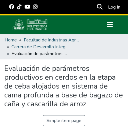
(cur
Log In
Communities & Collections
Home
Facultad de Industrias Agropecuarias y Ciencias Ambientales
All of DSpace
Carrera de Desarrollo Integral Agropecuario
Evaluación de parámetros productivos en cerdos en la etapa de ceba alojados en sistema de cama profunda a base de bagazo de caña y cascarilla de arroz
Statistics
Estadísticas Externas
Evaluación de parámetros
productivos en cerdos en la etapa
Manuales
de ceba alojados en sistema de
cama profunda a base de bagazo de
caña y cascarilla de arroz
Simple item page