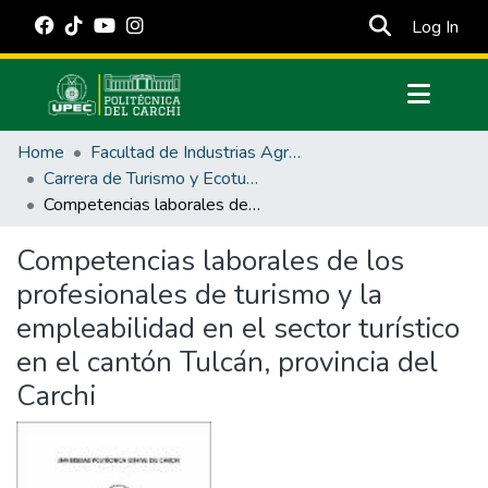
(cur
Log In
Communities & Collections
Home
Facultad de Industrias Agropecuarias y Ciencias Ambientales
All of DSpace
Carrera de Turismo y Ecoturimo
Competencias laborales de los profesionales de turismo y la empleabilidad en el sector turístico en el cantón Tulcán, provincia del Carchi
Statistics
Estadísticas Externas
Competencias laborales de los
profesionales de turismo y la
Manuales
empleabilidad en el sector turístico
en el cantón Tulcán, provincia del
Carchi