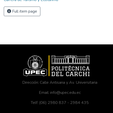
Full item page
Dirección: Calle Antisana y Av. Universitaria
Email: info@upec.edu.ec
Telf: (06) 2980 837 - 2984 435