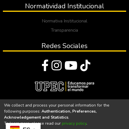
Normatividad Institucional
Normativa Institucional
Transparencia
Redes Sociales
© Todos los derechos reservados 2023
We collect and process your personal information for the
following purposes:
Authentication, Preferences,
Universidad Politécnica Estatal del Carchi
Acknowledgement and Statistics
.
To learn more, please read our
privacy policy
.
Universidad Politécnica Estatal del Carchi | Acreditada por el