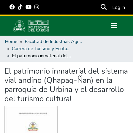
(cur
Log In
Communities & Collections
Home
Facultad de Industrias Agropecuarias y Ciencias Ambientales
All of DSpace
Carrera de Turismo y Ecoturimo
El patrimonio inmaterial del sistema vial andino (Qhapaq-Ñan) en la parroquia de Urbina y el desarrollo del turismo cultural
Statistics
Estadísticas Externas
El patrimonio inmaterial del sistema
vial andino (Qhapaq-Ñan) en la
Manuales
parroquia de Urbina y el desarrollo
del turismo cultural