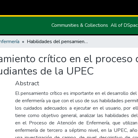
Communities & Collections
All of DSpa
nfermería
Habilidades del pensamiento crítico en el proceso de atención de enfermería en los estudiantes de la UPEC
miento crítico en el proceso 
tudiantes de la UPEC
Abstract
El pensamiento crítico es importante en el desarrollo de
de enfermería ya que con el uso de sus habilidades permit
los cuidados adecuados a ejecutar en el usuario, por ell
tiene como objetivo general, analizar las habilidades de
en el Proceso de Atención de Enfermería, que utilizan
enfermería de tercero a séptimo nivel, en la UPEC, añ
una investigación de campo, de nivel descriptivo de co