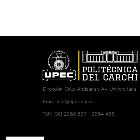
Dirección: Calle Antisana y Av. Universitaria
Email: info@upec.edu.ec
Telf: (06) 2980 837 - 2984 435