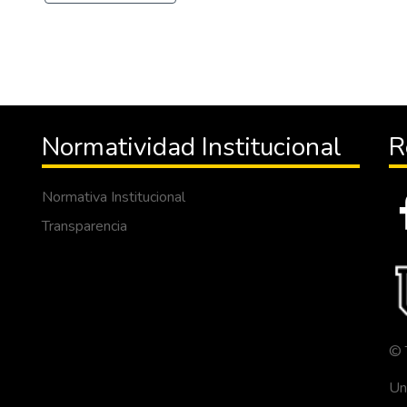
Normatividad Institucional
R
Normativa Institucional
Transparencia
© 
Un