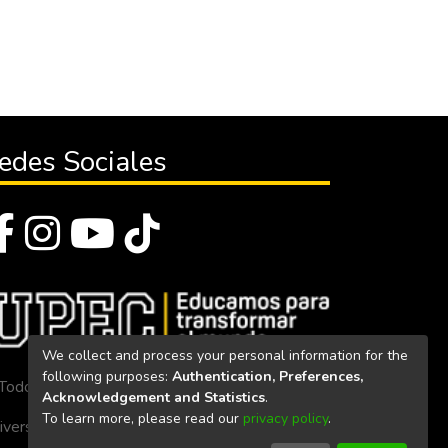
edes Sociales
We collect and process your personal information for the
following purposes:
Authentication, Preferences,
Todos los derechos reservados 2023
Acknowledgement and Statistics
.
To learn more, please read our
privacy policy
.
iversidad Politécnica Estatal del Carchi