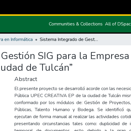
Communities & Collections
All of DSpa
ra en Informática
Sistema Integrado de Gestión SIG para la Empresa Pública UPEC-CREATIVA EP de la ciudad de Tulcán”
 Gestión SIG para la Empres
iudad de Tulcán”
Abstract
El presente proyecto se desarrolló acorde con las neces
Pública UPEC CREATIVA EP de la ciudad de Tulcán mis
conformado por los módulos de: Gestión de Proyectos,
Públicas, Talento Humano y Bodega. Se identificó q
ejecutan de forma manual al realizar las actividades coti
presentando circunstancias tales como: duplicidad de i
temporal de documentos, esto debido a la gran c