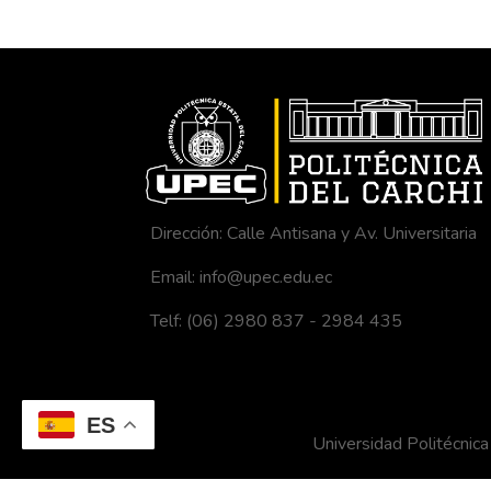
Dirección: Calle Antisana y Av. Universitaria
Email: info@upec.edu.ec
Telf: (06) 2980 837 - 2984 435
ES
Universidad Politécni