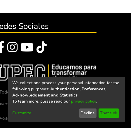
edes Sociales
We collect and process your personal information for the
following purposes:
Authentication, Preferences,
Todos los derechos reservados 2023
Acknowledgement and Statistics
.
To learn more, please read our
privacy policy
.
iversidad Politécnica Estatal del Carchi
Customize
Decline
That's ok
. 160-SE-33-CACES-2020