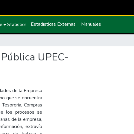
Estadísticas Externas
Manuales
ce
Statistics
a Pública UPEC-
idades de la Empresa
mo que se encuentra
 Tesorería, Compras
ue los procesos se
dianas de la empresa,
nformación, extravío
arga de trabajo y