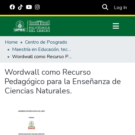
(cur
Log In
Communities & Collections
Home
Centro de Posgrado
All of DSpace
Maestría en Educación, tecnología e innovación.
Wordwall como Recurso Pedagógico para la Enseñanza de Ciencias Naturales.
Statistics
Estadísticas Externas
Wordwall como Recurso
Pedagógico para la Enseñanza de
Manuales
Ciencias Naturales.