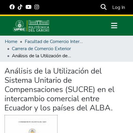
(cur
Log In
Communities & Collections
Home
Facultad de Comercio Internacional, Integración, Administración y Economía Empresarial
All of DSpace
Carrera de Comercio Exterior
Análisis de la Utilización del Sistema Unitario de Compensaciones (SUCRE) en el intercambio comercial entre Ecuador y los países del ALBA.
Statistics
Estadísticas Externas
Análisis de la Utilización del
Sistema Unitario de
Manuales
Compensaciones (SUCRE) en el
intercambio comercial entre
Ecuador y los países del ALBA.