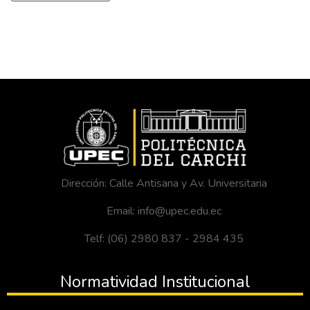
Dirección: Calle Antisana y Av. Universitaria
Email: info@upec.edu.ec
Telf: (06) 2980 837 - 2984 435
Normatividad Institucional