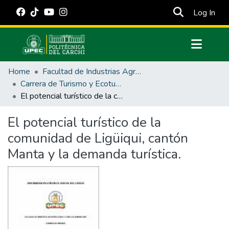
(cur
Log In
Communities & Collections
Home
Facultad de Industrias Agropecuarias y Ciencias Ambientales
All of DSpace
Carrera de Turismo y Ecoturimo
El potencial turístico de la comunidad de Ligüiqui, cantón Manta y la demanda turística.
Statistics
Estadísticas Externas
El potencial turístico de la
comunidad de Ligüiqui, cantón
Manuales
Manta y la demanda turística.