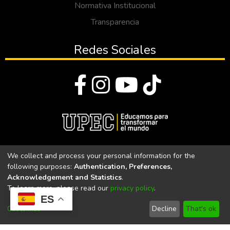
Normativa Institucional
Transparencia
Redes Sociales
© Todos los derechos reservados 2023
We collect and process your personal information for the
following purposes:
Authentication, Preferences,
Universidad Politécnica Estatal del Carchi
Acknowledgement and Statistics
.
To learn more, please read our
privacy policy
.
Universidad Politécnica Estatal del Carchi | Acreditada por el
ES
CACES Resolución N°. 160-SE-33-CACES-2020
Customize
Decline
That's ok