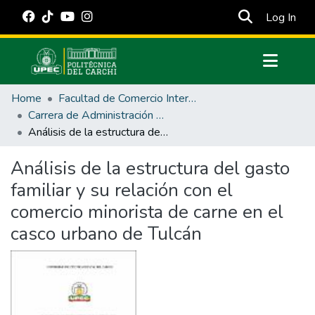
(cur
Log In
Communities & Collections
Home
Facultad de Comercio Internacional, Integración, Administración y Economía Empresarial
All of DSpace
Carrera de Administración de Empresas y Marketing
Análisis de la estructura del gasto familiar y su relación con el comercio minorista de carne en el casco urbano de Tulcán
Statistics
Estadísticas Externas
Análisis de la estructura del gasto
familiar y su relación con el
Manuales
comercio minorista de carne en el
casco urbano de Tulcán