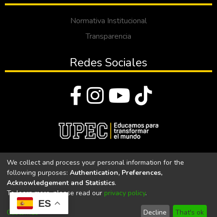
Normativa Institucional
Transparencia
Redes Sociales
© Todos los derechos reservados 2023
We collect and process your personal information for the
following purposes:
Authentication, Preferences,
Universidad Politécnica Estatal del Carchi
Acknowledgement and Statistics
.
To learn more, please read our
privacy policy
.
Universidad Politécnica Estatal del Carchi | Acreditada por el
ES
CACES Resolución N°. 160-SE-33-CACES-2020
Customize
Decline
That's ok