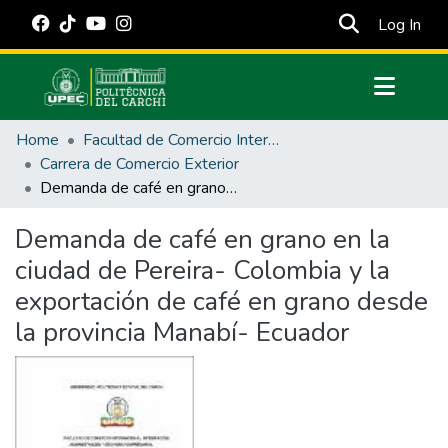
(cur
Log In
Communities & Collections
Home
Facultad de Comercio Internacional, Integración, Administración y Economía Empresarial
All of DSpace
Carrera de Comercio Exterior
Demanda de café en grano en la ciudad de Pereira- Colombia y la exportación de café en grano desde la provincia Manabí- Ecuador
Statistics
Estadísticas Externas
Demanda de café en grano en la
ciudad de Pereira- Colombia y la
Manuales
exportación de café en grano desde
la provincia Manabí- Ecuador