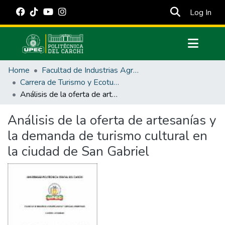
(cur
Log In
Communities & Collections
Home
Facultad de Industrias Agropecuarias y Ciencias Ambientales
All of DSpace
Carrera de Turismo y Ecoturimo
Análisis de la oferta de artesanías y la demanda de turismo cultural en la ciudad de San Gabriel
Statistics
Estadísticas Externas
Análisis de la oferta de artesanías y
la demanda de turismo cultural en
Manuales
la ciudad de San Gabriel