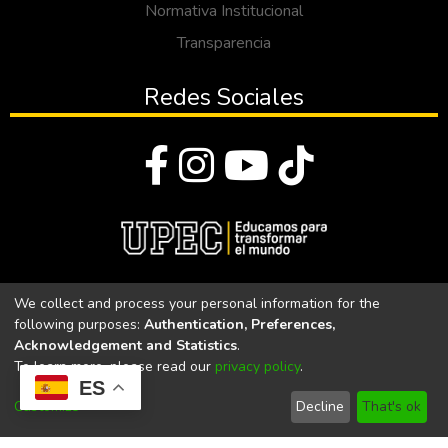
Normativa Institucional
Transparencia
Redes Sociales
© Todos los derechos reservados 2023
We collect and process your personal information for the
following purposes:
Authentication, Preferences,
Universidad Politécnica Estatal del Carchi
Acknowledgement and Statistics
.
To learn more, please read our
privacy policy
.
Universidad Politécnica Estatal del Carchi | Acreditada por el
ES
CACES Resolución N°. 160-SE-33-CACES-2020
Customize
Decline
That's ok