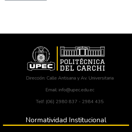
Dirección: Calle Antisana y Av. Universitaria
Email: info@upec.edu.ec
Telf: (06) 2980 837 - 2984 435
Normatividad Institucional