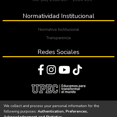
Normatividad Institucional
Normativa Institucional
Transparencia
Redes Sociales
© Todos los derechos reservados 2023
We collect and process your personal information for the
following purposes:
Authentication, Preferences,
Universidad Politécnica Estatal del Carchi
Acknowledgement and Statistics
.