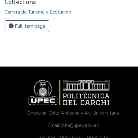
Collections
Carrera de Turismo y Ecoturimo
Full item page
Dirección: Calle Antisana y Av. Universitaria
Email: info@upec.edu.ec
Telf: (06) 2980 837 - 2984 435