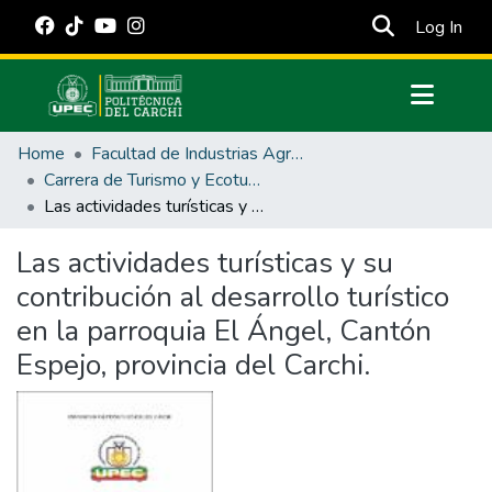
(cur
Log In
Communities & Collections
Home
Facultad de Industrias Agropecuarias y Ciencias Ambientales
All of DSpace
Carrera de Turismo y Ecoturimo
Las actividades turísticas y su contribución al desarrollo turístico en la parroquia El Ángel, Cantón Espejo, provincia del Carchi.
Statistics
Estadísticas Externas
Las actividades turísticas y su
contribución al desarrollo turístico
Manuales
en la parroquia El Ángel, Cantón
Espejo, provincia del Carchi.